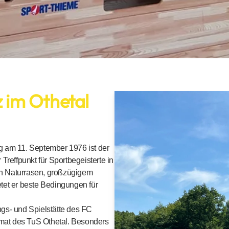
 im Othetal
ng am 11. September 1976 ist der
 Treffpunkt für Sportbegeisterte in
en Naturrasen, großzügigem
etet er beste Bedingungen für
ngs- und Spielstätte des FC
mat des TuS Othetal. Besonders